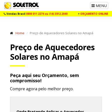
Toggle
MENU
navigation
Vendas Brasil
0800 011 2274 ou (14) 3812.2040
ORÇAMENTO ONLINE
Home
Preço de Aquecedores Solares no Amapá
Preço de Aquecedores
Solares no Amapá
Peça aqui seu Orçamento, sem
compromisso!
Compre agora pelo melhor preço.
Onde Pretende Aplicar o Aquecedor