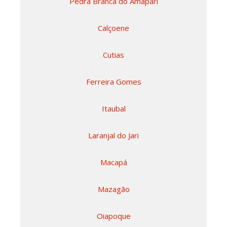
Pedra Branca do Amapari
Calçoene
Cutias
Ferreira Gomes
Itaubal
Laranjal do Jari
Macapá
Mazagão
Oiapoque