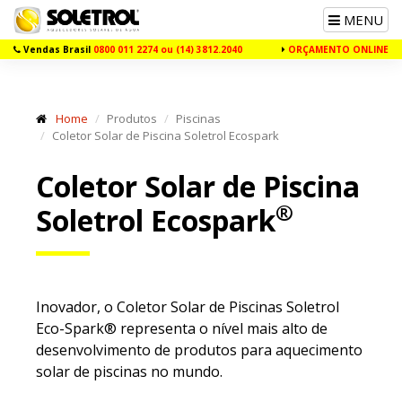
Toggle
MENU
navigation
Vendas Brasil
0800 011 2274 ou (14) 3812.2040
ORÇAMENTO ONLINE
Home
Produtos
Piscinas
Coletor Solar de Piscina Soletrol Ecospark
Coletor Solar de Piscina
®
Soletrol Ecospark
Inovador, o Coletor Solar de Piscinas Soletrol
Eco-Spark® representa o nível mais alto de
desenvolvimento de produtos para aquecimento
solar de piscinas no mundo.