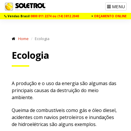
Toggle
MENU
navigation
Vendas Brasil
0800 011 2274 ou (14) 3812.2040
ORÇAMENTO ONLINE
Home
Ecologia
Ecologia
A produção e o uso da energia são algumas das
principais causas da destruição do meio
ambiente.
Queima de combustíveis como gás e óleo diesel,
acidentes com navios petroleiros e inundações
de hidroelétricas são alguns exemplos.