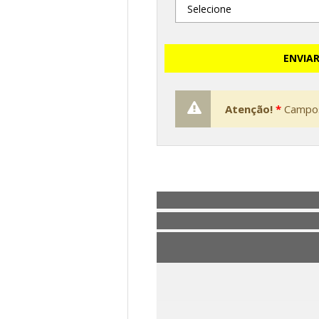
ENVIA
Atenção!
*
Campos