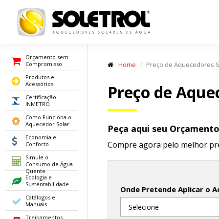
Orçamento sem
Compromisso
Home
Preço de Aquecedores S
Produtos e
Acessórios
Preço de Aque
Certificação
INMETRO
Como Funciona o
Aquecedor Solar
Peça aqui seu Orçament
Economia e
Compre agora pelo melhor pr
Conforto
Simule o
Consumo de Água
Quente
Ecologia e
Sustentabilidade
Onde Pretende Aplicar o A
Catálogos e
Manuais
Treinamentos